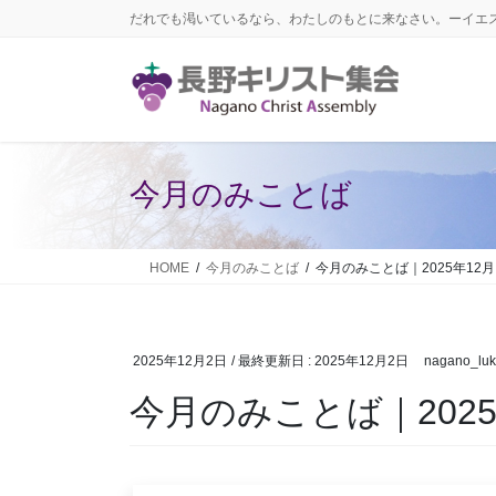
コ
ナ
だれでも渇いているなら、わたしのもとに来なさい。ーイエ
ン
ビ
テ
ゲ
ン
ー
ツ
シ
に
ョ
移
ン
今月のみことば
動
に
移
動
HOME
今月のみことば
今月のみことば｜2025年12月
2025年12月2日
/ 最終更新日 :
2025年12月2日
nagano_lu
今月のみことば｜2025